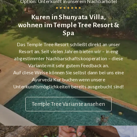
Option: Unterkunft in unserem Nachbarhotel
von daher immer wieder ganze Kapitel zum Thema:
Medizin, Tees, Kräuter etc. für die Nachkur, werden
„psychologische Ursachen gesundheitlicher
für Sie ebenfalls individuell von unseren Ayurveda
Ungleichgewichte“.
Kuren in Shunyata Villa,
Ärztinnen nach Rücksprache mit Ihnen
zusammengestellt.
wohnen im Temple Tree Resort &
Sicherlich ist es wichtig anzumerken, den persönlichen,
Spa
seelischen Prozess zu beobachten, zu spüren und
wahrzunehmen. Äußere Erfahrungen und innere
Das Temple Tree Resort schließt direkt an unser
Prozesse lassen sich bei der Rückkehr in die Heimat
Resort an. Seit vielen Jahren bieten wir – in eng
durch professionelle Begleitung achtsam verarbeiten.
abgestimmter Nachbarschaftskooperation – diese
Variante mit sehr gutem Feedback an.
Auf diese Weise können Sie selbst dann bei uns eine
Ayurveda Kur buchen wenn unsere
Unterkunftsmöglichkeiten bereits ausgebucht sind!
Temple Tree Variante ansehen