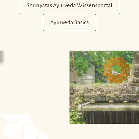
Psychosomatische Beschwerden
Immunschwäche
Shunyatas Ayurveda Wissensportal
Autoimmunerkrankungen
Stoffwechselstörungen
Erkrankungen der Atemwege
Durchblutungsstörungen
Ayurveda Basics
zu hoher/niedriger Blutdruck
Gelenkerkrankungen wie Arthritis und Arthrose
Entzündungen der Organe
Rheuma, Ischias, Gicht "Frozen Shoulder"
Muskel- und Bindegewebsprobleme
Ablagerungen (Steine in Galle und Blase)
Hämorriden
Erkrankungen der Wirbelsäule
Neurodermitis und andere Hautprobleme
Diabetes
Magen- und Darmerkrankungen
Übergewicht/Untergewicht
Allergien, Nahrungsmittelunverträglichkeiten