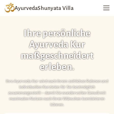
Ayurveda
Shunyata Villa
Ihre persönliche
Ayurveda Kur
maßgeschneidert
erleben.
Ihre Ayurveda Kur wird nach Ihrem zeitlichen Rahmen und
individuellen Kurzielen für Sie bestmöglich
zusammengestellt – damit Sie wundervollen Genuß mit
maximalen Nutzen nach Ihren Wünschen kombinieren
können.