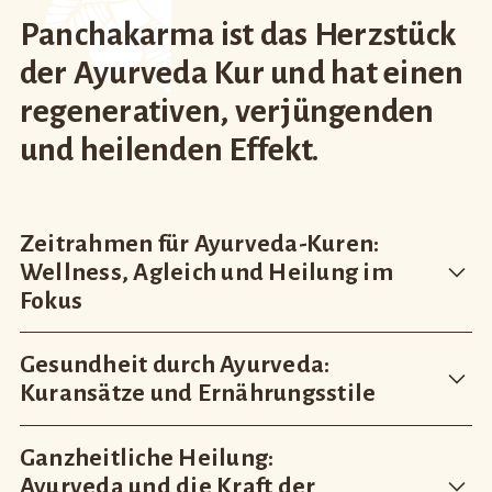
Borreliose
Kinderlosigkeit
Nikotin-Entwöhnung
Panchakarma ist das Herzstück
und vieles mehr ...
der Ayurveda Kur und hat einen
regenerativen, verjüngenden
und heilenden Effekt.
Zeitrahmen für Ayurveda-Kuren:
Wellness, Agleich und Heilung im
Fokus
Gesundheit durch Ayurveda:
Für eine
Ayurveda Kur
, die eher einen
vorbeugenden oder Wellness-Charakter haben
Kuransätze und Ernährungsstile
soll und/oder deren Kurziel es ist, leichte
gesundheitliche Ungleichgewichte auszugleichen,
Ganzheitliche Heilung:
So sind zu den unterschiedlichen Kuransätzen auch
dann sollte in der Regel ein Zeitrahmen von 2
unterschiedliche Ernährungsstile geboten. Genügt es
Ayurveda und die Kraft der
Wochen ausreichend sein.