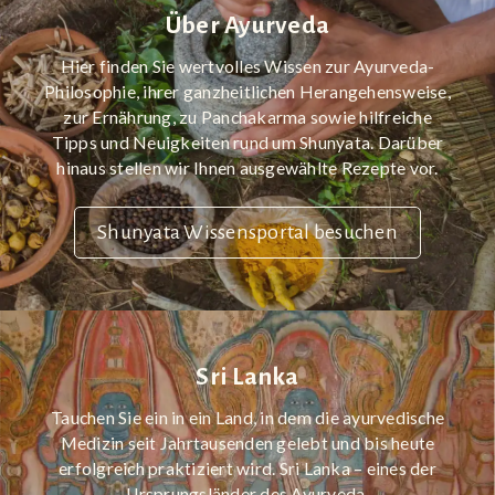
Über Ayurveda
Hier finden Sie wertvolles Wissen zur Ayurveda-
Philosophie, ihrer ganzheitlichen Herangehensweise,
zur Ernährung, zu Panchakarma sowie hilfreiche
Tipps und Neuigkeiten rund um Shunyata. Darüber
hinaus stellen wir Ihnen ausgewählte Rezepte vor.
Shunyata Wissensportal besuchen
Sri Lanka
Tauchen Sie ein in ein Land, in dem die ayurvedische
Medizin seit Jahrtausenden gelebt und bis heute
erfolgreich praktiziert wird. Sri Lanka – eines der
Ursprungsländer des Ayurveda.