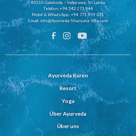
80510 Galaboda – Induruwa, Sri Lanka
Telefon:
+94 342 271 944
Mobil & WhatsApp:
+94 771 959 071
Email:
info@Ayurveda-Shunyata-Villa.com
Ayurveda Kuren
Resort
Yoga
Über Ayurveda
Über uns