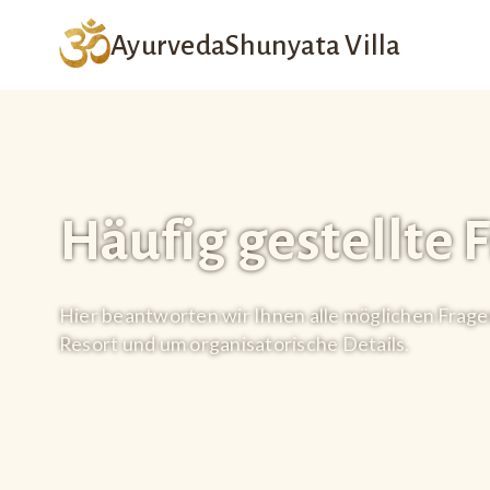
Ayurveda
Shunyata Villa
Häufig gestellte 
Hier beantworten wir Ihnen alle möglichen Frage
Resort und um organisatorische Details.