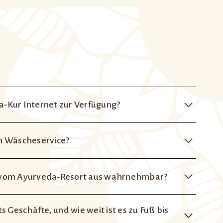
-Kur Internet zur Verfügung?
n Wäscheservice?
ließlich der Zimmer – steht WLAN mit einer DSL-
 vom Ayurveda-Resort aus wahrnehmbar?
d ihres Aufenthalts ein Wäscheservice zur
 Geschäfte, und wie weit ist es zu Fuß bis
sort entfernt. Dazwischen befinden sich eine hohe