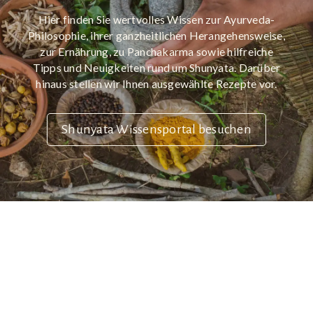
Hier finden Sie wertvolles Wissen zur Ayurveda-
Philosophie, ihrer ganzheitlichen Herangehensweise,
zur Ernährung, zu Panchakarma sowie hilfreiche
Tipps und Neuigkeiten rund um Shunyata. Darüber
hinaus stellen wir Ihnen ausgewählte Rezepte vor.
Shunyata Wissensportal besuchen