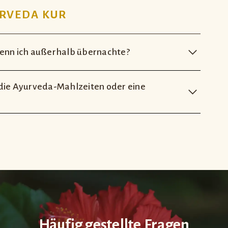
URVEDA KUR
wenn ich außerhalb übernachte?
 die Ayurveda-Mahlzeiten oder eine
ie die Übernachtungen und eventuelle weitere
ergebracht sind. In der Ayurveda Shunyata Villa
Ayurveda-Kurtage – die Übernachtungen sind dabei
ahlzeiten am An- oder Abreisetag ist möglich –
nd Abreise am 14. Januar haben Sie 12 volle
Januar mit dem Frühstück und endet am 13. Januar
 wenn freie Kurplätze verfügbar sind. Bitte klären
betreuung ab.
den einzeln berechnet. Informationen zu Preisen
Häufig gestellte Fragen